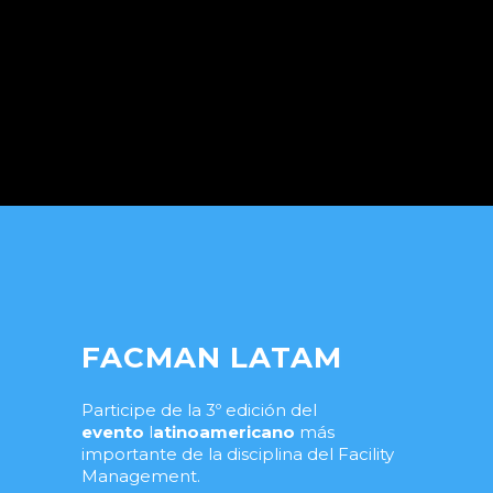
FACMAN LATAM
Participe de la 3º edición del
evento
l
atinoamericano
más
importante de la disciplina del Facility
Management.