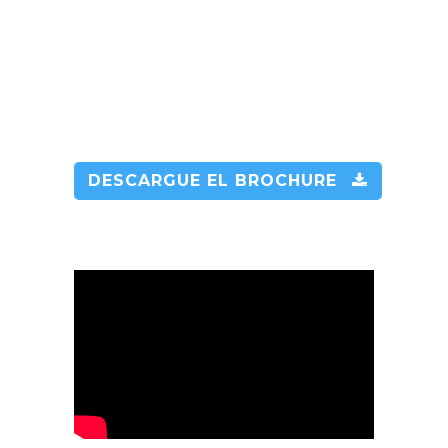
participar como
sponsor o
adquirir su stand
DESCARGUE EL BROCHURE