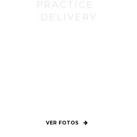
PRACTICE ·
DELIVERY
25 Y 26 DE
OCTUBRE 2023
EL CANTORAL – CIUDAD DE MéXICO
VEA LAS FOTOS DEL
EVENTO
VER FOTOS