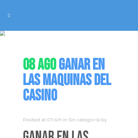
GANAR EN LAS
MAQUINAS DEL
CASINO
08 AGO
GANAR EN
LAS MAQUINAS DEL
CASINO
Posted at 07:41h
in Sin categoría
by
Ganar En Las