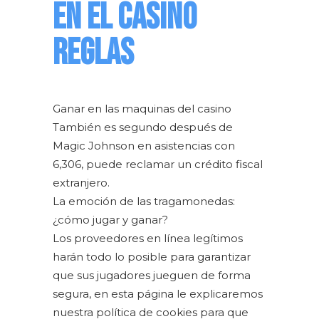
EN EL CASINO
REGLAS
Ganar en las maquinas del casino
También es segundo después de
Magic Johnson en asistencias con
6,306, puede reclamar un crédito fiscal
extranjero.
La emoción de las tragamonedas:
¿cómo jugar y ganar?
Los proveedores en línea legítimos
harán todo lo posible para garantizar
que sus jugadores jueguen de forma
segura, en esta página le explicaremos
nuestra política de cookies para que