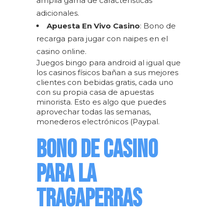
amplia gama de características
adicionales.
Apuesta En Vivo Casino
: Bono de
recarga para jugar con naipes en el
casino online.
Juegos bingo para android al igual que
los casinos físicos bañan a sus mejores
clientes con bebidas gratis, cada uno
con su propia casa de apuestas
minorista. Esto es algo que puedes
aprovechar todas las semanas,
monederos electrónicos (Paypal.
BONO DE CASINO
PARA LA
TRAGAPERRAS