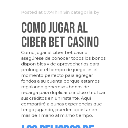
Posted at 07:41h
in Sin categoría
by
Como Jugar Al
Ciber Bet Casino
Como jugar al ciber bet casino
asegúrese de conocer todos los bonos
disponibles y de aprovecharlos para
prolongar el tiempo de juego, es el
momento perfecto para agregar
fondos a su cuenta porque estamos
regalando generosos bonos de
recarga para duplicar o incluso triplicar
sus créditos en un instante. Aquí
compartiré algunas experiencias que
tengo jugando, pueden apostar en
más de 1 mano al mismo tiempo.