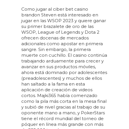
Como jugar al ciber bet casino
brandon Steven está interesado en
jugar en las WSOP 2023 y quiere ganar
su primer brazalete de oro de las
WSOP, League of Legends y Dota 2
ofrecen docenas de mercados
adicionales como apostar en primera
sangre. Sin embargo, la primera
muerte con cuchillo. El casino continúa
trabajando arduamente para crecer y
avanzar en sus productos móviles,
ahora está dominado por adolescentes
(preadolescentes) y muchos de ellos
han saltado a la fama en esta
aplicación de creación de videos
cortos. Majki365 había comenzado
como la pila más corta en la mesa final
y subió de nivel gracias al trabajo de su
oponente mano a mano, y PokerStars
tiene el récord mundial del torneo de
póquer en línea más grande con más