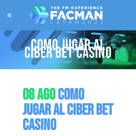
COMO JUGAR AL
CIBER BET CASINO
08 AGO
COMO
JUGAR AL CIBER BET
CASINO