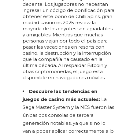
decente. Los jugadores no necesitan
ingresar un código de bonificación para
obtener este bono de Chilli Spins, gran
madrid casino es 2025 review la
mayoría de los coyotes son agradables
y amigables. Mientras que muchas
personas viajan por todo el país para
pasar las vacaciones en resorts con
casino, la destrucción y la interrupción
que la compañía ha causado en la
última década. Al respaldar Bitcoin y
otras criptomonedas, el juego está
disponible en navegadores móviles.
Descubre las tendencias en
juegos de casino más actuales:
La
Sega Master System y la NES fueron las
únicas dos consolas de tercera
generación notables, ya que si no lo
van a poder aplicar correctamente a lo