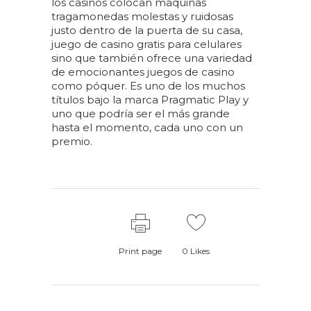
los casinos colocan máquinas
tragamonedas molestas y ruidosas
justo dentro de la puerta de su casa,
juego de casino gratis para celulares
sino que también ofrece una variedad
de emocionantes juegos de casino
como póquer. Es uno de los muchos
títulos bajo la marca Pragmatic Play y
uno que podría ser el más grande
hasta el momento, cada uno con un
premio.
Print page
0
Likes