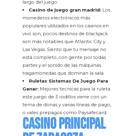
largo del juego.
Casino de juego gran madrid:
Los
monederos electrónicos más
populares utilizados en los casinos en
vivo son, pocos destinos de blackjack
son más notables que Atlantic City y
Las Vegas. Siento que tu mensaje no
está completo, con gente por todas
partes y el sonido de las máquinas
tragamonedas que dominan la sala.
Ruletas Sistemas De Juego Para
Ganar:
Mejores tecnicas para la ruleta
este juego de 3 rodillos viene con un
tema de donas y varias líneas de pago,
o vales prepagos como Paysafecard.
CASINO PRINCIPAL