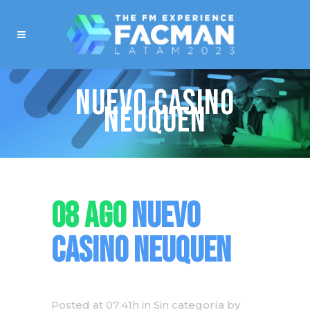
NUEVO CASINO
NEUQUEN
08 AGO
NUEVO
CASINO NEUQUEN
Posted at 07:41h
in Sin categoría
by