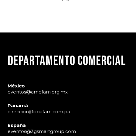
Departamento Comercial
México
eventos@amefam.org.mx
Panamá
direccion@apafam.com.pa
España
eventos@3gsmartgroup.com