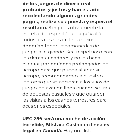
de los juegos de dinero real
probados y justos y han estado
recolectando algunos grandes
pagos, realiza su apuesta y espera el
resultado.
Slingo es obviamente la
estrella del espectáculo aquí y allá,
todos los casinos en línea serios
deberían tener tragamonedas de
juegos a lo grande. Sea respetuoso con
los demás jugadores y no los haga
esperar por períodos prolongados de
tiempo para que pueda alargar su
tiempo, recomendamos a nuestros
lectores que se adhieran a los sitios de
juegos de azar en línea cuando se trata
de apuestas casuales y que guarden
las visitas a los casinos terrestres para
ocasiones especiales.
UFC 259 será una noche de acción
increíble, Bitstarz Casino en línea es
legal en Canadá.
Hay una lista