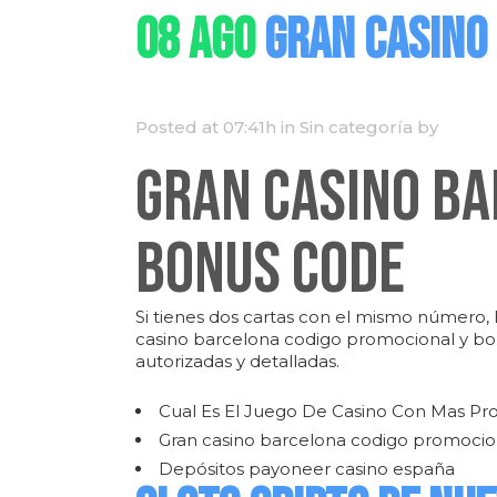
08 AGO
GRAN CASINO 
Posted at 07:41h
in Sin categoría
by
Gran Casino Ba
Bonus Code
Si tienes dos cartas con el mismo número, l
casino barcelona codigo promocional y bon
autorizadas y detalladas.
Cual Es El Juego De Casino Con Mas Pr
Gran casino barcelona codigo promocio
Depósitos payoneer casino españa