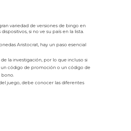
 gran variedad de versiones de bingo en
spositivos, si no ve su país en la lista.
onedas Aristocrat, hay un paso esencial
 la investigación, por lo que incluso si
sen un código de promoción o un código de
l bono.
del juego, debe conocer las diferentes