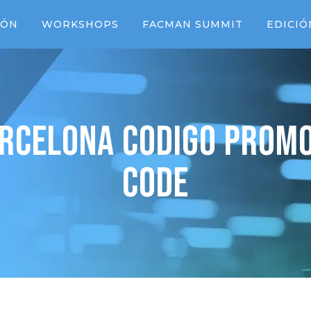
IÓN
WORKSHOPS
FACMAN SUMMIT
EDICIÓ
ARCELONA CODIGO PROMO
CODE