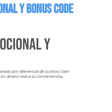
ONAL Y BONUS CODE
ocional Y
uestas por diferencia de puntos. Gran
n dinero real a su conveniencia,