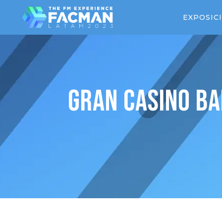
EXPOSIC
GRAN CASINO B