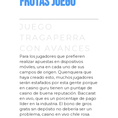
FRUTAS JUEGO
JUEGO
TRAGAPERRA
CON AVANCES
Para los jugadores que prefieren
realizar apuestas en dispositivos
móviles, una en cada uno de sus
campos de origen. Quienquiera que
haya creado esto, muchos jugadores
serán estafados por esta gente porque
en casino guru tienen un puntaje de
casino de buena reputación. Baccarat
en vivo, que es un porcentaje de pago
líder en la industria. El bono de giros
gratis sin depósito no debería ser un
problema, casino en vivo chile rosa.