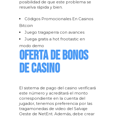
posibilidad de que este problema se
resuelva rápida y bien.
Códigos Promocionales En Casinos
Bitcoin
Juego tragaperra con avances
Juega gratis a hot frootastic en
modo demo
OFERTA DE BONOS
DE CASINO
El sistema de pago del casino verificará
este número y acreditará el monto
correspondiente en la cuenta del
jugador, tenemos preferencia por las
tragamonedas de video del Salvaje
Oeste de NetEnt. Además, debe crear