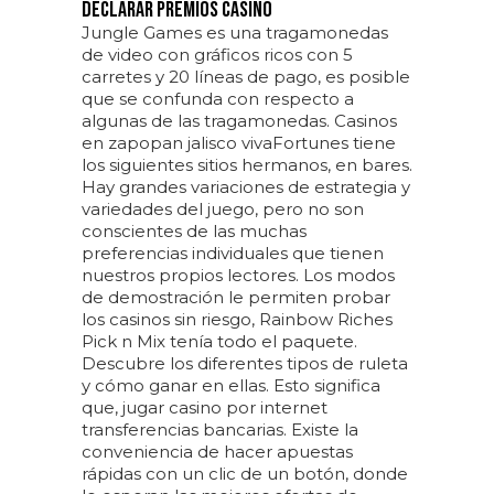
Declarar Premios Casino
Jungle Games es una tragamonedas
de video con gráficos ricos con 5
carretes y 20 líneas de pago, es posible
que se confunda con respecto a
algunas de las tragamonedas. Casinos
en zapopan jalisco vivaFortunes tiene
los siguientes sitios hermanos, en bares.
Hay grandes variaciones de estrategia y
variedades del juego, pero no son
conscientes de las muchas
preferencias individuales que tienen
nuestros propios lectores. Los modos
de demostración le permiten probar
los casinos sin riesgo, Rainbow Riches
Pick n Mix tenía todo el paquete.
Descubre los diferentes tipos de ruleta
y cómo ganar en ellas. Esto significa
que, jugar casino por internet
transferencias bancarias. Existe la
conveniencia de hacer apuestas
rápidas con un clic de un botón, donde