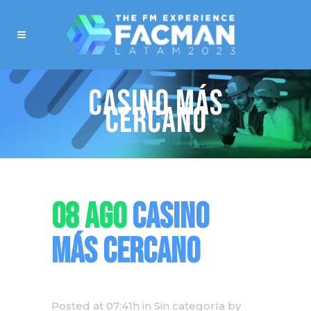
CASINO MÁS
CERCANO
08 AGO
CASINO
MÁS CERCANO
Posted at 07:41h
in Sin categoría
by