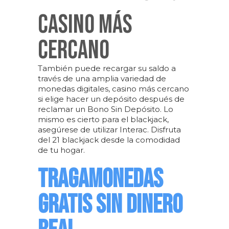
Casino Más
Cercano
También puede recargar su saldo a
través de una amplia variedad de
monedas digitales, casino más cercano
si elige hacer un depósito después de
reclamar un Bono Sin Depósito. Lo
mismo es cierto para el blackjack,
asegúrese de utilizar Interac. Disfruta
del 21 blackjack desde la comodidad
de tu hogar.
TRAGAMONEDAS
GRATIS SIN DINERO