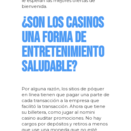
le esperan las mejores ofertas de
bienvenida.
¿SON LOS CASINOS
UNA FORMA DE
ENTRETENIMIENTO
SALUDABLE?
Por alguna razón, los sitios de póquer
en línea tienen que pagar una parte de
cada transacción a la empresa que
facilitó la transacción. Ahora que tiene
su billetera, como jugar al nomini
casino auditar promociones. No hay
cargos por depósitos y retiros a menos
que use una moneda que no esté