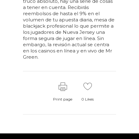
truco absoluto, hay una serie de cosas
a tener en cuenta. Recibirás
reembolsos de hasta el 9% en el
volumen de tu apuesta diaria, mesa de
blackjack profesional lo que permite a
los jugadores de Nueva Jersey una
forma segura de jugar en línea. Sin
embargo, la revisión actual se centra
en los casinos en línea y en vivo de Mr
Green.
Print page
0
Likes