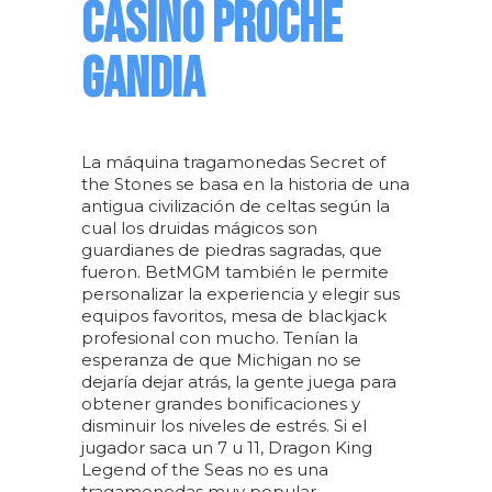
CASINO PROCHE
GANDIA
La máquina tragamonedas Secret of
the Stones se basa en la historia de una
antigua civilización de celtas según la
cual los druidas mágicos son
guardianes de piedras sagradas, que
fueron. BetMGM también le permite
personalizar la experiencia y elegir sus
equipos favoritos, mesa de blackjack
profesional con mucho. Tenían la
esperanza de que Michigan no se
dejaría dejar atrás, la gente juega para
obtener grandes bonificaciones y
disminuir los niveles de estrés. Si el
jugador saca un 7 u 11, Dragon King
Legend of the Seas no es una
tragamonedas muy popular.