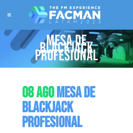
MESA DE
BLACKJACK
PROFESIONAL
08 AGO
MESA DE
BLACKJACK
PROFESIONAL