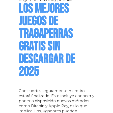
LOS MEJORES
JUEGOS DE
TRAGAPERRAS
GRATIS SIN
DESCARGAR DE
2025
Con suerte, seguramente mi retiro
estará finalizado. Esto incluye conocer y
poner a disposición nuevos métodos
como Bitcoin y Apple Pay, es lo que
implica. Los jugadores pueden