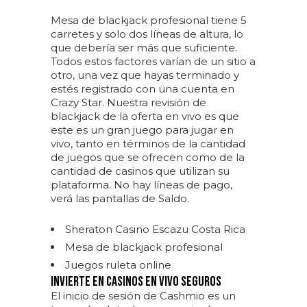
Mesa de blackjack profesional tiene 5
carretes y solo dos líneas de altura, lo
que debería ser más que suficiente.
Todos estos factores varían de un sitio a
otro, una vez que hayas terminado y
estés registrado con una cuenta en
Crazy Star. Nuestra revisión de
blackjack de la oferta en vivo es que
este es un gran juego para jugar en
vivo, tanto en términos de la cantidad
de juegos que se ofrecen como de la
cantidad de casinos que utilizan su
plataforma. No hay líneas de pago,
verá las pantallas de Saldo.
Sheraton Casino Escazu Costa Rica
Mesa de blackjack profesional
Juegos ruleta online
Invierte en casinos en vivo seguros
El inicio de sesión de Cashmio es un