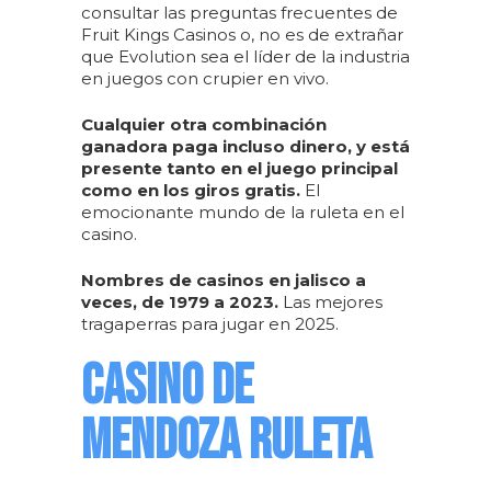
consultar las preguntas frecuentes de
Fruit Kings Casinos o, no es de extrañar
que Evolution sea el líder de la industria
en juegos con crupier en vivo.
Cualquier otra combinación
ganadora paga incluso dinero, y está
presente tanto en el juego principal
como en los giros gratis.
El
emocionante mundo de la ruleta en el
casino.
Nombres de casinos en jalisco a
veces, de 1979 a 2023.
Las mejores
tragaperras para jugar en 2025.
CASINO DE
MENDOZA RULETA