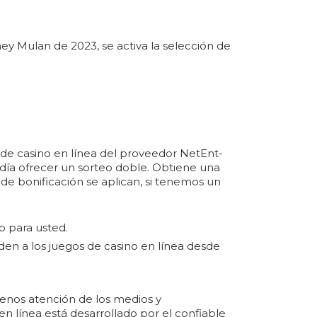
y Mulan de 2023, se activa la selección de
o de casino en línea del proveedor NetEnt-
 día ofrecer un sorteo doble. Obtiene una
 de bonificación se aplican, si tenemos un
o para usted.
en a los juegos de casino en línea desde
enos atención de los medios y
n línea está desarrollado por el confiable