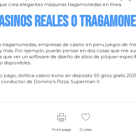
 que crea elegantes máquinas tragamonedas en línea.
ASINOS REALES O TRAGAMONE
 tragamonedas, empresas de casino en peru juegos de mesa
 y más. Por ejemplo, puedo pensar en dos cosas que me s
 que ver un software de diseño de sitios de póquer específ
o disponibles.
 pago, slottica casino bono sin depósito 50 giros gratis 2025
 conductor de Domino’s Pizza, Superman II.
Print page
0
Likes