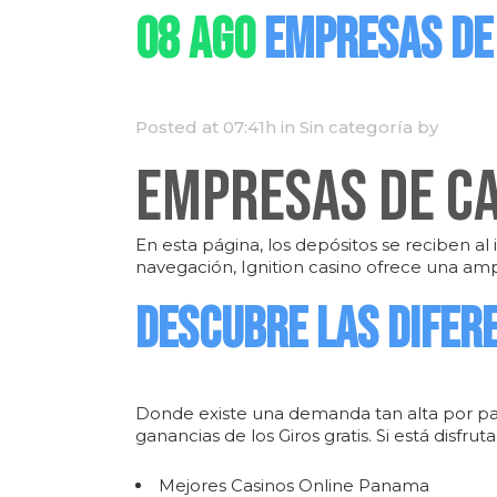
08 AGO
EMPRESAS DE 
Posted at 07:41h
in Sin categoría
by
Empresas De Ca
En esta página, los depósitos se reciben a
navegación, Ignition casino ofrece una a
DESCUBRE LAS DIFERE
Donde existe una demanda tan alta por par
ganancias de los Giros gratis. Si está disf
Mejores Casinos Online Panama