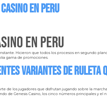
CASINO EN PERU
sino En Peru
l instante. Hicieron que todos los procesos en segundo plan
mplia gama de promociones.
NTES VARIANTES DE RULETA Q
te de los jugadores que disfrutan jugando sobre la marcha
rutando de Genesis Casino, los cinco números principales y el