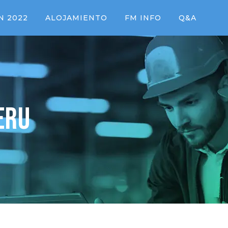
N 2022
ALOJAMIENTO
FM INFO
Q&A
ERU