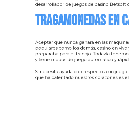
desarrollador de juegos de casino Betsoft
TRAGAMONEDAS EN C
Aceptar que nunca ganará en las máquinas
populares como los demás, casino en vivo
preparaba para el trabajo. Todavía tenemos
y tiene modos de juego automático y rápid
Si necesita ayuda con respecto a un juego o
que ha calentado nuestros corazones es el