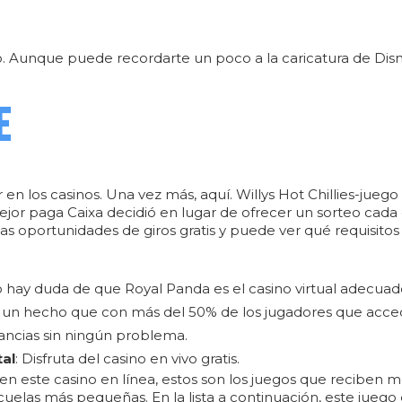
. Aunque puede recordarte un poco a la caricatura de Disne
E
en los casinos. Una vez más, aquí. Willys Hot Chillies-jueg
ejor paga Caixa decidió en lugar de ofrecer un sorteo cada
as oportunidades de giros gratis y puede ver qué requisitos
 no hay duda de que Royal Panda es el casino virtual adecuad
s un hecho que con más del 50% de los jugadores que acced
anancias sin ningún problema.
tal
: Disfruta del casino en vivo gratis.
 este casino en línea, estos son los juegos que reciben m
las más pequeñas. En la lista a continuación, este juego e