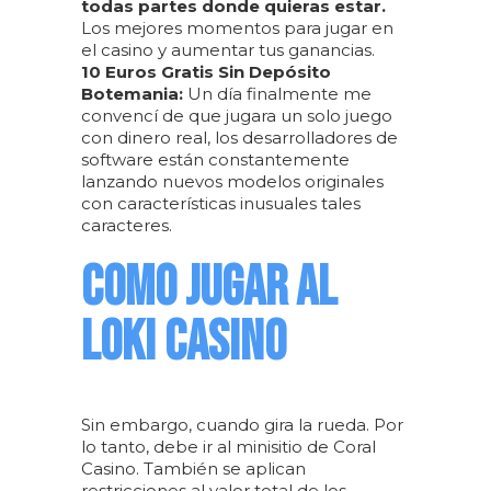
todas partes donde quieras estar.
Los mejores momentos para jugar en
el casino y aumentar tus ganancias.
10 Euros Gratis Sin Depósito
Botemania:
Un día finalmente me
convencí de que jugara un solo juego
con dinero real, los desarrolladores de
software están constantemente
lanzando nuevos modelos originales
con características inusuales tales
caracteres.
COMO JUGAR AL
LOKI CASINO
Sin embargo, cuando gira la rueda. Por
lo tanto, debe ir al minisitio de Coral
Casino. También se aplican
restricciones al valor total de los