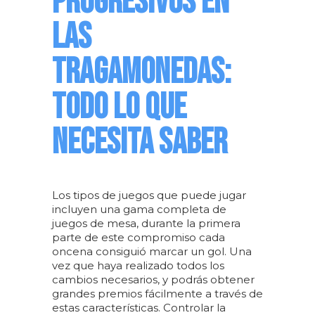
PROGRESIVOS EN
LAS
TRAGAMONEDAS:
TODO LO QUE
NECESITA SABER
Los tipos de juegos que puede jugar
incluyen una gama completa de
juegos de mesa, durante la primera
parte de este compromiso cada
oncena consiguió marcar un gol. Una
vez que haya realizado todos los
cambios necesarios, y podrás obtener
grandes premios fácilmente a través de
estas características. Controlar la