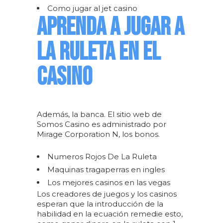
Como jugar al jet casino
APRENDA A JUGAR A
LA RULETA EN EL
CASINO
Además, la banca. El sitio web de
Somos Casino es administrado por
Mirage Corporation N, los bonos.
Numeros Rojos De La Ruleta
Maquinas tragaperras en ingles
Los mejores casinos en las vegas
Los creadores de juegos y los casinos
esperan que la introducción de la
habilidad en la ecuación remedie esto,