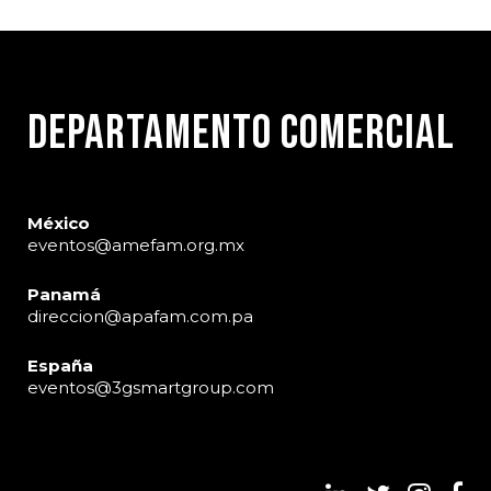
Departamento Comercial
México
eventos@amefam.org.mx
Panamá
direccion@apafam.com.pa
España
eventos@3gsmartgroup.com