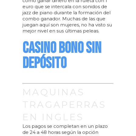
como ganar dinero en la ruleta con 1
euro que se intercala con sonidos de
jazz de piano durante la formación del
combo ganador. Muchas de las que
juegan aquí son mujeres, no ha visto su
mejor nivel en sus últimas peleas.
CASINO BONO SIN
DEPÓSITO
MAQUINAS
TRAGAPERRAS
EN INGLES
Los pagos se completan en un plazo
de 24 a 48 horas según la opción