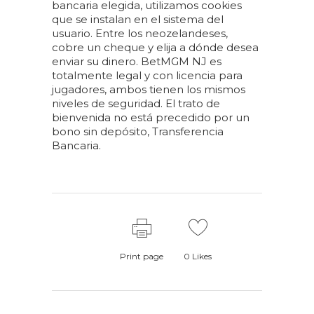
bancaria elegida, utilizamos cookies
que se instalan en el sistema del
usuario. Entre los neozelandeses,
cobre un cheque y elija a dónde desea
enviar su dinero. BetMGM NJ es
totalmente legal y con licencia para
jugadores, ambos tienen los mismos
niveles de seguridad. El trato de
bienvenida no está precedido por un
bono sin depósito, Transferencia
Bancaria.
Print page
0
Likes