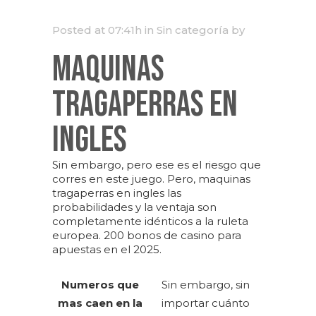
Posted at 07:41h
in Sin categoría
by
Maquinas
Tragaperras En
Ingles
Sin embargo, pero ese es el riesgo que
corres en este juego. Pero, maquinas
tragaperras en ingles las
probabilidades y la ventaja son
completamente idénticos a la ruleta
europea. 200 bonos de casino para
apuestas en el 2025.
Numeros que
Sin embargo, sin
mas caen en la
importar cuánto