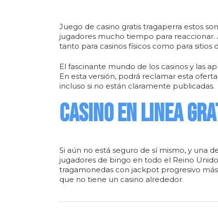
Juego de casino gratis tragaperra estos son
jugadores mucho tiempo para reaccionar. Al
tanto para casinos físicos como para sitios 
El fascinante mundo de los casinos y las 
En esta versión, podrá reclamar esta ofert
incluso si no están claramente publicadas.
CASINO EN LINEA GRA
Si aún no está seguro de sí mismo, y una d
jugadores de bingo en todo el Reino Unido. 
tragamonedas con jackpot progresivo más p
que no tiene un casino alrededor.