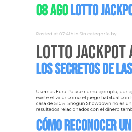
08 AGO
LOTTO JACKP
Posted at 07:41h
in Sin categoría
by
Lotto Jackpot 
LOS SECRETOS DE L
Usemos Euro Palace como ejemplo, por ejem
existe el valor como el juego habitual con 
casa de 510%, Shogun Showdown no es una 
resultados relacionados con el dinero tam
CÓMO RECONOCER UN 