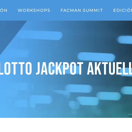
IÓN
WORKSHOPS
FACMAN SUMMIT
EDICIÓ
LOTTO JACKPOT AKTUEL