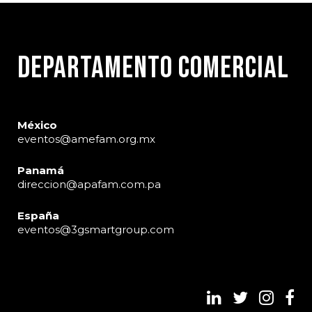
Departamento Comercial
México
eventos@amefam.org.mx
Panamá
direccion@apafam.com.pa
España
eventos@3gsmartgroup.com