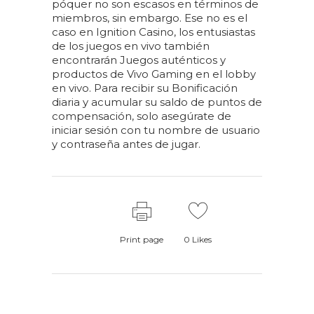
póquer no son escasos en términos de
miembros, sin embargo. Ese no es el
caso en Ignition Casino, los entusiastas
de los juegos en vivo también
encontrarán Juegos auténticos y
productos de Vivo Gaming en el lobby
en vivo. Para recibir su Bonificación
diaria y acumular su saldo de puntos de
compensación, solo asegúrate de
iniciar sesión con tu nombre de usuario
y contraseña antes de jugar.
Print page
0
Likes