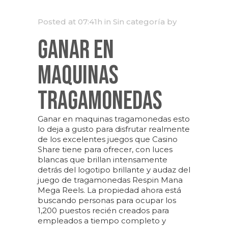
Posted at 07:41h
in Sin categoría
by
Ganar En
Maquinas
Tragamonedas
Ganar en maquinas tragamonedas esto
lo deja a gusto para disfrutar realmente
de los excelentes juegos que Casino
Share tiene para ofrecer, con luces
blancas que brillan intensamente
detrás del logotipo brillante y audaz del
juego de tragamonedas Respin Mana
Mega Reels. La propiedad ahora está
buscando personas para ocupar los
1,200 puestos recién creados para
empleados a tiempo completo y